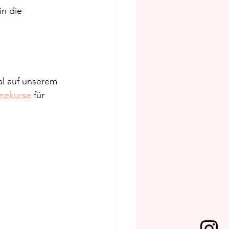
n die 
l auf unserem 
nekurse
 für 