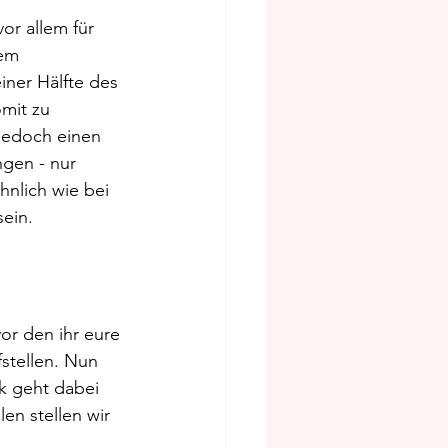
or allem für 
em 
iner Hälfte des 
mit zu 
 jedoch einen 
gen - nur 
hnlich wie bei 
sein.
vor den ihr eure 
stellen. Nun 
k geht dabei 
en stellen wir 