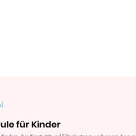
ule für Kinder
Leuchtturm: Schritt-für-
Baum