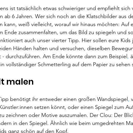
ns ist tatsächlich etwas schwieriger und empfiehlt sich v
ab 6 Jahren. Wer sich noch an die Klatschbilder aus d
n kann, weiß vielleicht, worauf wir hinaus möchten: Auf e
m Ende zusammenfalten, um das Bild zu spiegeln und so
nktioniert auch unser vierter Tipp. Hier sollen eure Kids
 beiden Händen halten und versuchen, dieselben Bewegun
t - durchzuführen. Am Ende könnte dann zum Beispiel
, 
ä
in vollständiger Schmetterling auf dem Papier zu sehen 
lt malen
 Tipp benötigt ihr entweder einen großen Wandspiegel
,
 
ünstler:innen setzen könnt, oder einen Spiegel zum Auf
 zu zeichnen oder Motive auszumalen. Der Clou: Der Blic
ondern in den Spiegel. Ähnlich wie beim umgedrehten Mal
Kids ganz schön auf den Kopf. 