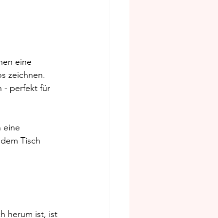
nen eine 
os zeichnen. 
- perfekt für 
 eine 
 dem Tisch 
n
 herum ist, ist 