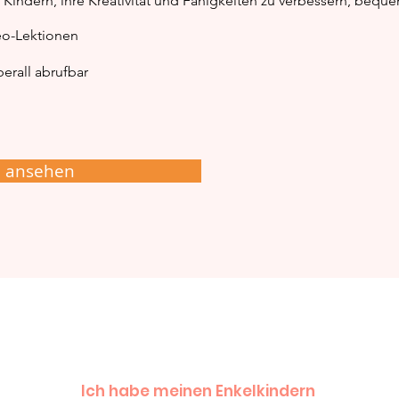
Kindern, ihre Kreativität und Fähigkeiten zu verbessern, bequ
Schritt Maleinleitung
Mal
eo-Lektionen
erall abrufbar
e ansehen
Ich habe meinen Enkelkindern