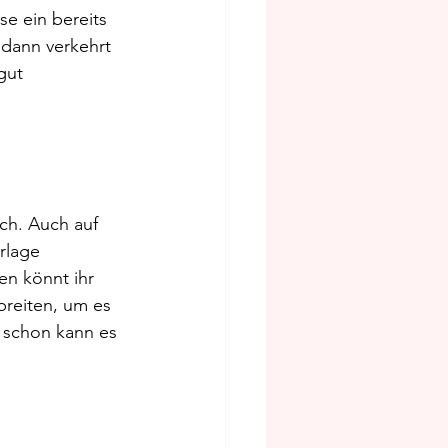
e ein bereits 
dann verkehrt 
gut 
ch. Auch auf 
rlage 
n könnt ihr 
reiten, um es 
 schon kann es 