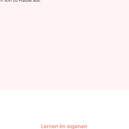
em von zu Hause aus.
einleitung
Lernen im eigenen