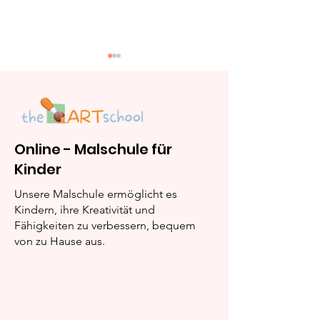
Online - Malschule für
Kinder
Wie Kinder Malen
Die Zeichnung
Lernen - Ein Leitfaden
Kinder zum L
Unsere Malschule ermöglicht es
für Eltern
erwecken
Kindern, ihre Kreativität und
Fähigkeiten zu verbessern, bequem
von zu Hause aus.