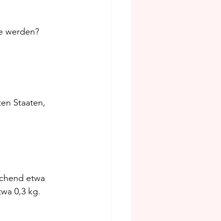
he werden? 
ten Staaten, 
echend etwa 
wa 0,3 kg.