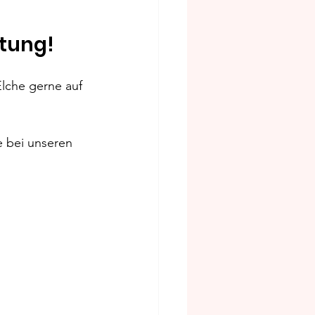
itung!
Elche gerne auf 
e bei unseren 