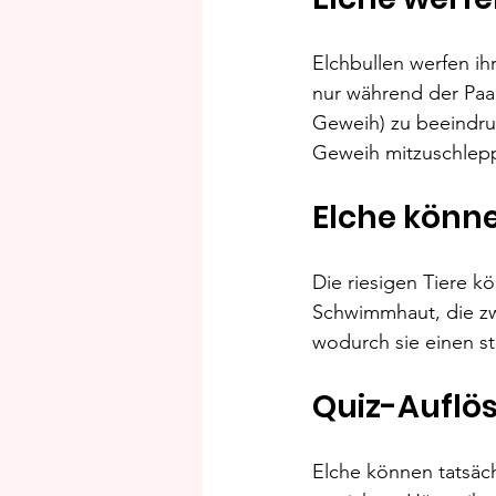
Elchbullen werfen ih
nur während der Paar
Geweih) zu beeindruc
Geweih mitzuschlepp
Elche kön
Die riesigen Tiere k
Schwimmhaut, die zwi
wodurch sie einen s
Quiz-Auflös
Elche können tatsäch