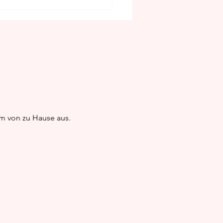
itive Vorteile des
em von zu Hause aus.
ens