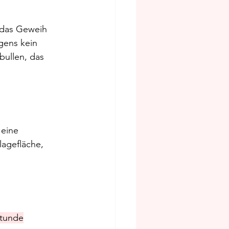
 das Geweih 
gens kein 
bullen, das 
 eine 
agefläche, 
Stunde