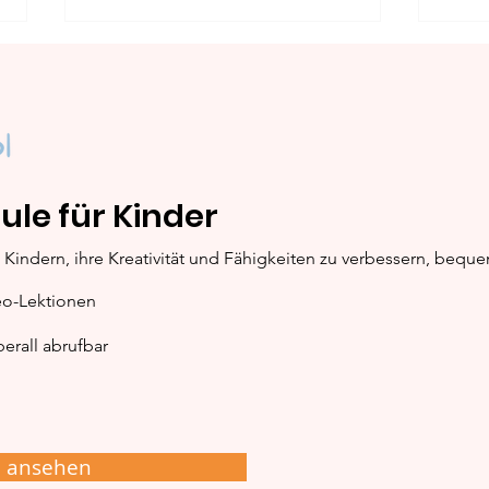
ule für Kinder
Mühle: Schritt-für-Schritt
Kogn
Kindern, ihre Kreativität und Fähigkeiten zu verbessern, bequ
Maleinleitung
Mal
eo-Lektionen
erall abrufbar
e ansehen