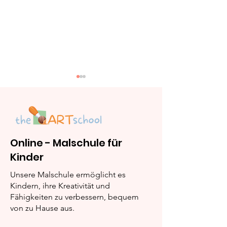
Online - Malschule für
Kinder
„Lina rettet Buntalot
„Lina und die
vor dem Erfrieren“
magischen Ka
Unsere Malschule ermöglicht es
Kindern, ihre Kreativität und
Fähigkeiten zu verbessern, bequem
von zu Hause aus.