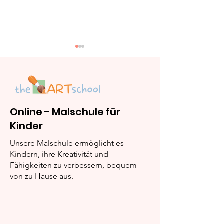
Online - Malschule für
Kinder
„Lina rettet Buntalot
„Lina und die
vor dem Erfrieren“
magischen Ka
Unsere Malschule ermöglicht es
Kindern, ihre Kreativität und
Fähigkeiten zu verbessern, bequem
von zu Hause aus.