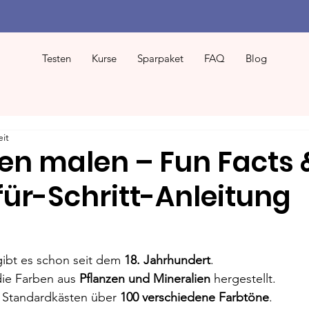
Testen
Kurse
Sparpaket
FAQ
Blog
eit
en malen – Fun Facts 
für-Schritt-Anleitung
gibt es schon seit dem 
18. Jahrhundert
.
ie Farben aus 
Pflanzen und Mineralien
 hergestellt.
n Standardkästen über 
100 verschiedene Farbtöne
.