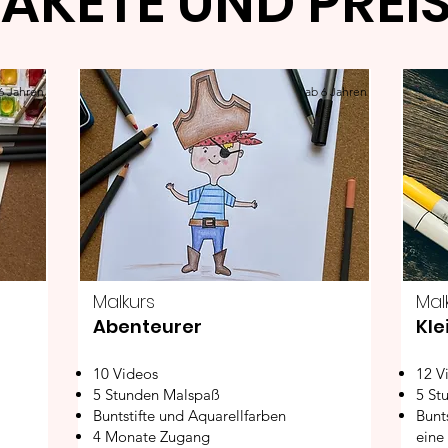
AKETE UND PREI
6 Jahren
ab 6 Jahren
Malkurs
Mal
Abenteurer
Kle
10 Videos
12 V
5 Stunden Malspaß
5 St
Buntstifte und Aquarellfarben
Bunts
4 Monate Zugang
eine