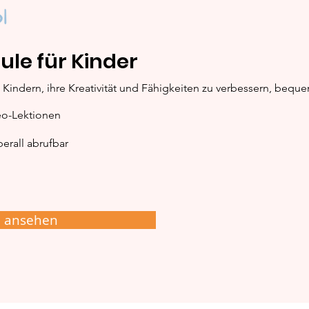
ule für Kinder
Kerze: Schritt-für-Schritt
Elch
Kindern, ihre Kreativität und Fähigkeiten zu verbessern, bequ
Malanleitung
Mal
eo-Lektionen
erall abrufbar
e ansehen