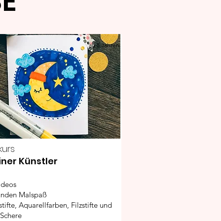
SE
ab 5 Jahren
kurs
iner Künstler
ideos
unden Malspaß
tifte, Aquarellfarben, Filzstifte und
 Schere