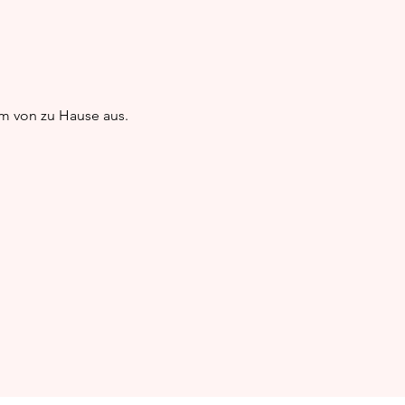
: Schritt-für-Schritt
em von zu Hause aus.
anleitung