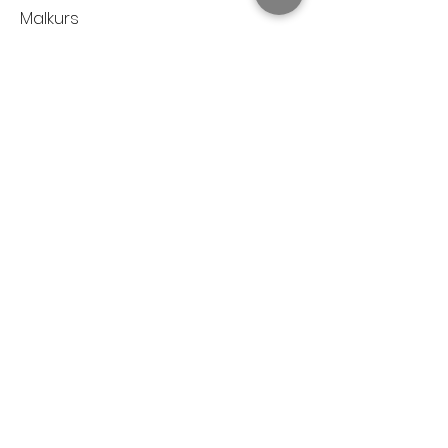
Malkurs
Märchenwelt
10 Videos
5 Stunden Malspaß
Buntstifte und Aquarellfarben
4 Monate Zugang
Mehr Details