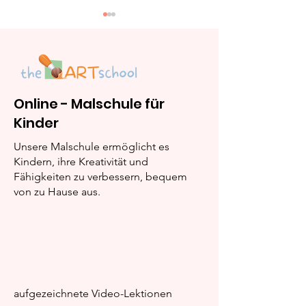
Online - Malschule für
Kinder
Pikachu: Schritt-für-
Kognitive Vort
Schritt Maleinleitung
Malens
Unsere Malschule ermöglicht es
Kindern, ihre Kreativität und
Fähigkeiten zu verbessern, bequem
von zu Hause aus.
aufgezeichnete Video-Lektionen