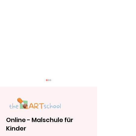
Online - Malschule für
Kinder
Mandalas zum
Buchstaben 