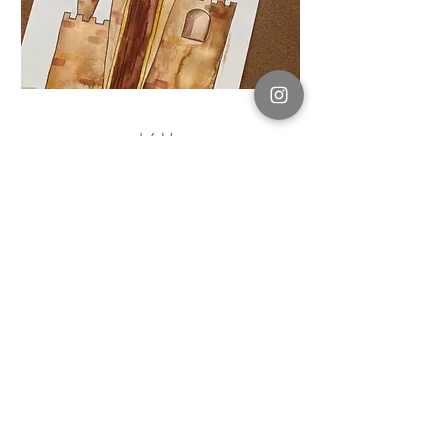
ab 6 Jahren
Malkurs
Märchenwelt
10 Videos
5 Stunden Malspaß
Buntstifte und Aquarellfarben
4 Monate Zugang
Mehr Details