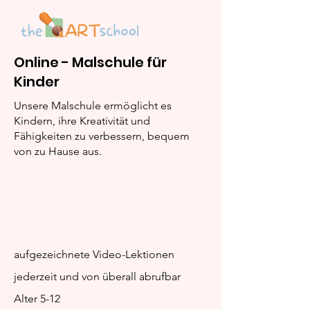
Online - Malschule für
Kinder
Wie Kinder Malen
Die Zeichnung
Lernen - Ein Leitfaden
Kinder zum L
Unsere Malschule ermöglicht es
für Eltern
erwecken
Kindern, ihre Kreativität und
Fähigkeiten zu verbessern, bequem
von zu Hause aus.
aufgezeichnete Video-Lektionen
jederzeit und von überall abrufbar
Alter 5-12