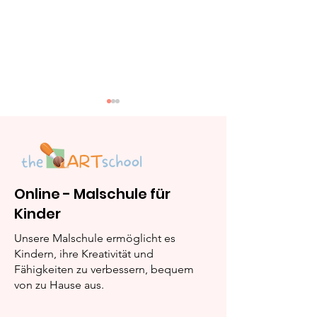
Online - Malschule für
Kinder
Kerze: Schritt-für-
Elch: Schritt-f
Schritt Malanleitung
Schritt Malan
Unsere Malschule ermöglicht es
Kindern, ihre Kreativität und
Fähigkeiten zu verbessern, bequem
von zu Hause aus.