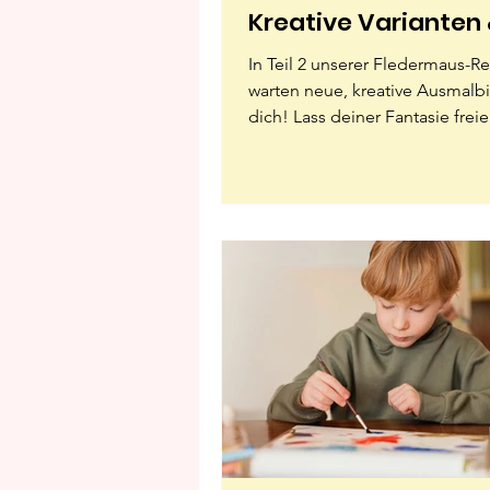
Kreative Varianten
lustige Ideen
In Teil 2 unserer Fledermaus-R
warten neue, kreative Ausmalbi
dich! Lass deiner Fantasie freie
Fledermäuse müssen nicht nur
sein, sondern können auch bu
fröhlich aussehen. Perfekt zum 
Dekorieren oder als bunte Girl
Kinderzimmer.