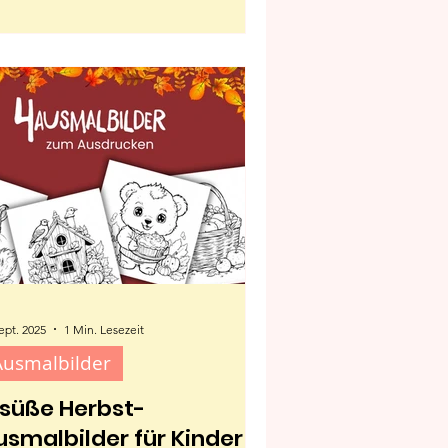
rbstlicher Magie. Perfekt zum
smalen für Kinder, Erwachsene und
e ganze Familie!
ept. 2025
1 Min. Lesezeit
Ausmalbilder
 süße Herbst-
usmalbilder für Kinder –