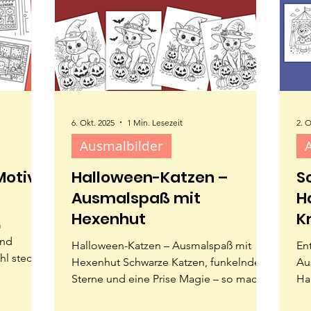
6. Okt. 2025
1 Min. Lesezeit
2. O
Ausmalbilder
Motive
Halloween-Katzen –
S
Ausmalspaß mit
H
Hexenhut
Kr
m
G
Halloween-Katzen – Ausmalspaß mit
En
hl steckt
Hexenhut Schwarze Katzen, funkelnde
Au
en!
Sterne und eine Prise Magie – so macht
Ha
sa und
Halloween richtig Spaß! Wusstet ihr,
ge
ität.