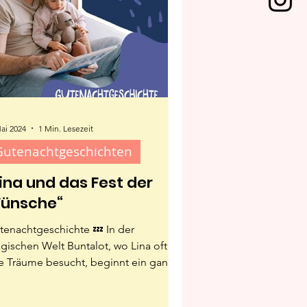
Mai 2024
1 Min. Lesezeit
Gutenachtgeschichten
Lina und das Fest der
ünsche“
tenachtgeschichte 💤 In der
gischen Welt Buntalot, wo Lina oft
re Träume besucht, beginnt ein ganz
sonderer Tag. Heute ist das...