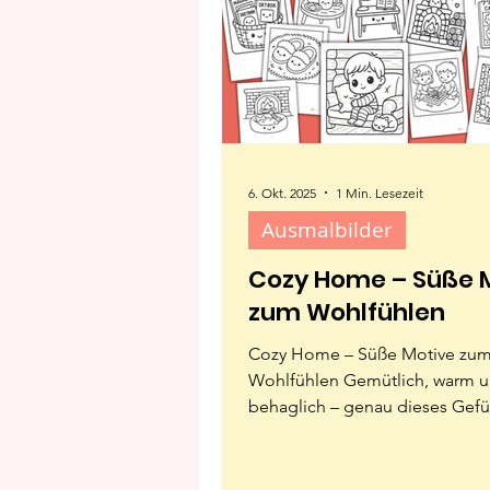
6. Okt. 2025
1 Min. Lesezeit
Ausmalbilder
Cozy Home – Süße 
zum Wohlfühlen
Cozy Home – Süße Motive zu
Wohlfühlen Gemütlich, warm und
behaglich – genau dieses Gefü
in unseren neuen Ausmalmotiv
Farben wie Beige, Braun, Altro
Creme fördern Ruhe und Kreativ