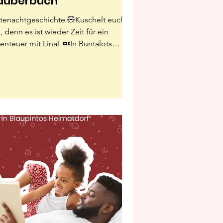
auberbuch”
tenachtgeschichte 🧸Kuschelt euch
, denn es ist wieder Zeit für ein
enteuer mit Lina! 💤In Buntalots
itläufigen Waldgebieten...