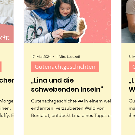
17. Mai 2024
1 Min. Lesezeit
3. 
Gutenachtgeschichten
schen
„Lina und die
„
schwebenden Inseln“
W
 Morgens
Gutenachtgeschichte 💤 In einem weit
Gu
einen,
entfernten, verzauberten Wald von
ma
uffy. Er
Buntalot, entdeckt Lina eines Tages eine
ih
geheimnisvolle,...
be