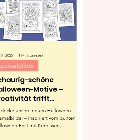
kt. 2025
1 Min. Lesezeit
Ausmalbilder
chaurig-schöne
alloween-Motive –
eativität trifft
ruselspaß
tdecke unsere neuen Halloween-
smalbilder – inspiriert vom bunten
lloween-Fest mit Kürbissen,
heimnisvollen Gestalten und