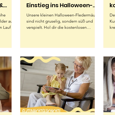
 &
Einstieg ins Halloween-
k
Malen
A
eihe
Unsere kleinen Halloween-Fledermäuse
Der
lder auf
sind nicht gruselig, sondern süß und
Ku
n Lauf –
verspielt. Hol dir die kostenlosen
kr
 schwarz
Ausmalbilder als PDF und gestalte sie
hab
nt und
bunt – perfekt für Kinder, Erwachsene
Au
Basteln,
und die ganze Familie.
du
ande fürs
un
Ei
ei
fü
Ki
zwisc
en