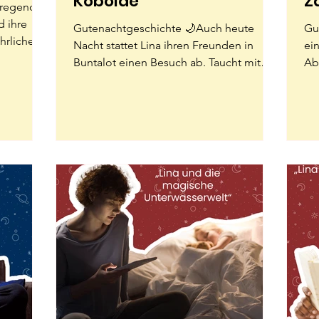
Kobolde“
Z
fregendes
d ihre
Gutenachtgeschichte 🌙Auch heute
Gu
hrlichen
Nacht stattet Lina ihren Freunden in
ein
Buntalot einen Besuch ab. Taucht mit
Ab
uns in die magische Welt ein:...
we