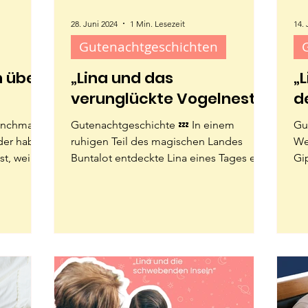
28. Juni 2024
1 Min. Lesezeit
14. 
Gutenachtgeschichten
 über
„Lina und das
„
verunglückte Vogelnest“
d
manchmal
Gutenachtgeschichte 💤 In einem
Gu
der haben
ruhigen Teil des magischen Landes
We
t, weil
Buntalot entdeckte Lina eines Tages ein
Gi
kleines, verlassenes Vogelnest...
en