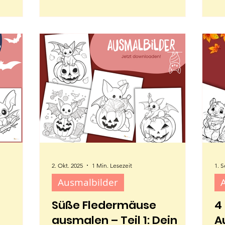
dass Katzen im Dunkeln viel besser
he
o,
sehen als Menschen? In unseren neuen
Au
fekt zum
Ausmalmotiven warten vier süße Katzen
di
mit Hexenhut darauf, von euch bunt zum
Leben erweckt zu werden.
2. Okt. 2025
1 Min. Lesezeit
1. S
Ausmalbilder
Süße Fledermäuse
4
ausmalen – Teil 1: Dein
A