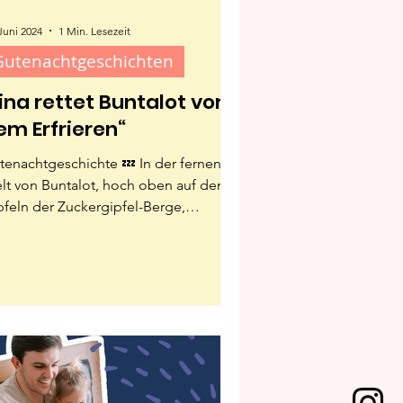
Juni 2024
1 Min. Lesezeit
Gutenachtgeschichten
Lina rettet Buntalot vor
em Erfrieren“
tenachtgeschichte 💤 In der fernen
lt von Buntalot, hoch oben auf den
pfeln der Zuckergipfel-Berge,
tdeckte Lina eine eisbedeckte...