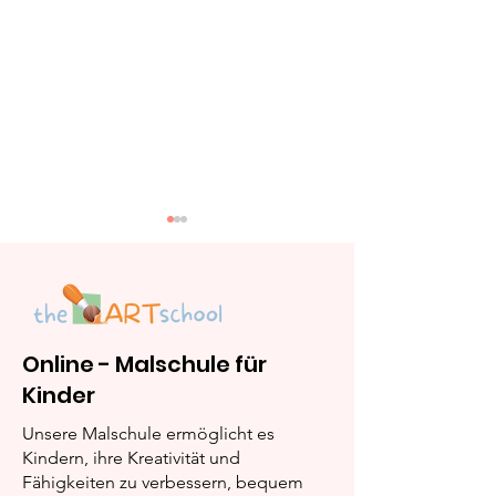
Online - Malschule für
Kinder
„Lina rettet Buntalot
„Lina und die
vor dem Erfrieren“
magischen Ka
Unsere Malschule ermöglicht es
Kindern, ihre Kreativität und
Fähigkeiten zu verbessern, bequem