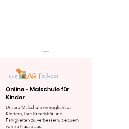
Online - Malschule für
Kinder
Kerze: Schritt-für-
Elch: Schritt-f
Schritt Malanleitung
Schritt Malan
Unsere Malschule ermöglicht es
Kindern, ihre Kreativität und
Fähigkeiten zu verbessern, bequem
von zu Hause aus.