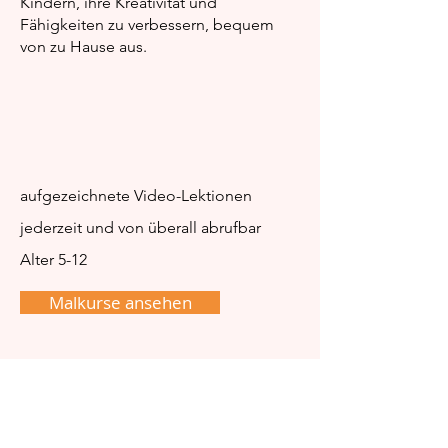
für Eltern
erwecken
Kindern, ihre Kreativität und
Fähigkeiten zu verbessern, bequem
von zu Hause aus.
aufgezeichnete Video-Lektionen
jederzeit und von überall abrufbar
Alter 5-12
Malkurse ansehen