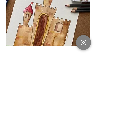
ab 6 Jahren
Malkurs
Märchenwelt
10 Videos
5 Stunden Malspaß
Buntstifte und Aquarellfarben
4 Monate Zugang
Mehr Details