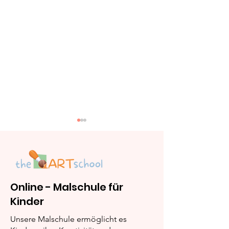
Online - Malschule für
Kinder
Wie Kinder Malen
Die Zeichnung
Lernen - Ein Leitfaden
Kinder zum L
Unsere Malschule ermöglicht es