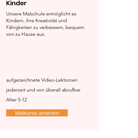
Kinder
„Lina rettet Buntalot
„Lina und die
vor dem Erfrieren“
magischen Ka
Unsere Malschule ermöglicht es
Kindern, ihre Kreativität und
Fähigkeiten zu verbessern, bequem
von zu Hause aus.
aufgezeichnete Video-Lektionen
jederzeit und von überall abrufbar
Alter 5-12
Malkurse ansehen