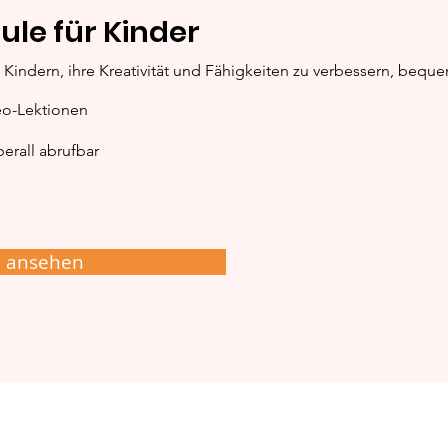
ule für Kinder
Halloween-Katzen –
Sch
Kindern, ihre Kreativität und Fähigkeiten zu verbessern, bequ
Ausmalspaß mit
Hal
Hexenhut
Krea
eo-Lektionen
Gru
erall abrufbar
e ansehen