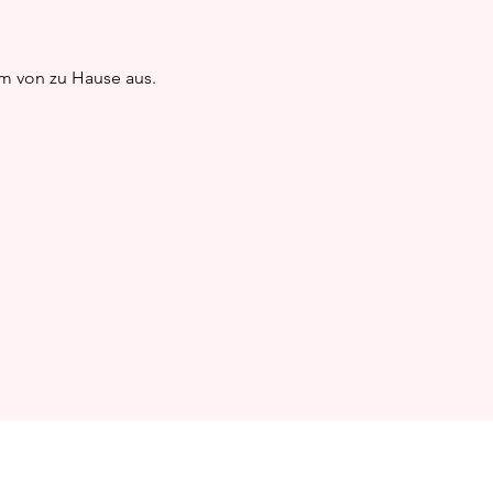
aurig-schöne
em von zu Hause aus.
loween-Motive –
tivität trifft
selspaß