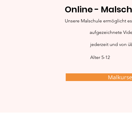
Online - Malsch
Cozy Home – Süße
Unsere Malschule ermöglicht es 
Motive zum Wohlfühlen
aufgezeichnete Vid
jederzeit und von üb
Alter 5-12
Malkurs