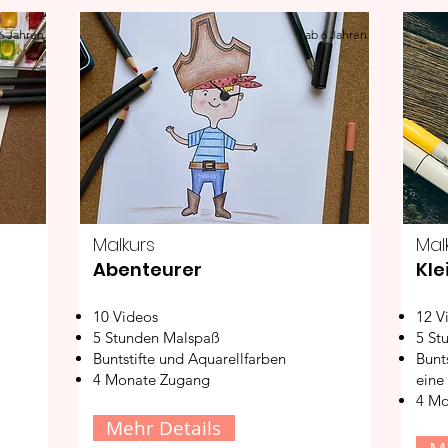
6 Jahren
ab 6 Jahren
Malkurs
Mal
Abenteurer
Kle
10 Videos
12 V
5 Stunden Malspaß
5 St
Buntstifte und Aquarellfarben
Bunts
4 Monate Zugang
eine
4 Mo
Mehr Details