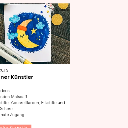
ab 5 Jahren
kurs
iner Künstler
ideos
unden Malspaß
tifte, Aquarellfarben, Filzstifte und
 Schere
nate Zugang