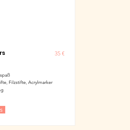
rs
35 €
lspaß
fte, Filzstifte, Acrylmarker
ng
s