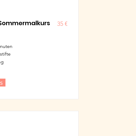
: Sommermalkurs
35 €
inuten
tifte
ng
s