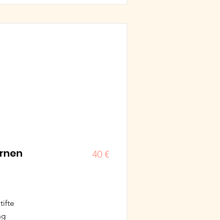
ernen
40 €
tifte
ng