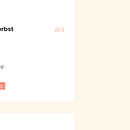
erbst
20 €
ng
s