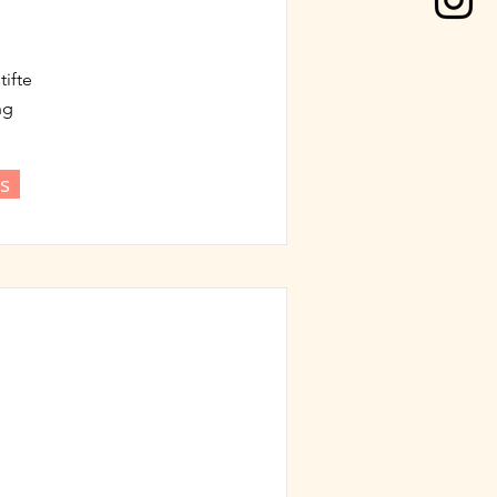
tifte
ng
s