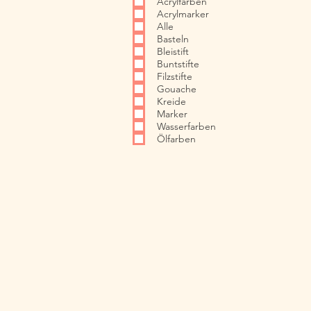
Acrylfarben
Acrylmarker
Alle
Basteln
Bleistift
Buntstifte
Filzstifte
Gouache
Kreide
Marker
Wasserfarben
Ölfarben