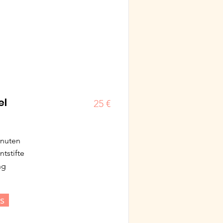
el
25 €
inuten
ntstifte
ng
s