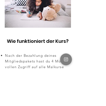
Wie funktioniert der Kurs?
Nach der Bezahlung deines
Mitgliedspakets hast du 4 Monate
vollen Zugriff auf alle Malkurse
und Arbeitsblätter
deines Pakets
.
Bei Banküberweisungen dauert die
Freischaltung ca. 1-2 Tage nach
Eingang
auf unserem Bankkonto.
Alle Videos stehen online zu
Verfügung, stelle also sicher, dass