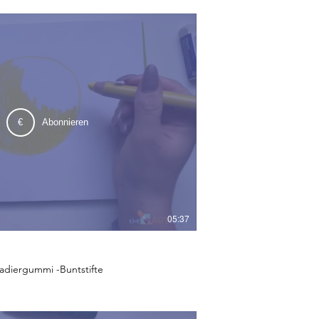
€
Abonnieren
05:37
Radiergummi -Buntstifte