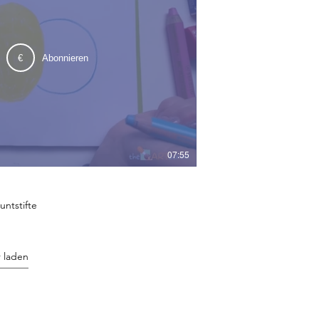
€
Abonnieren
07:55
untstifte
 laden