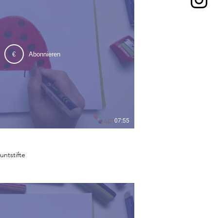
€
Abonnieren
07:55
untstifte