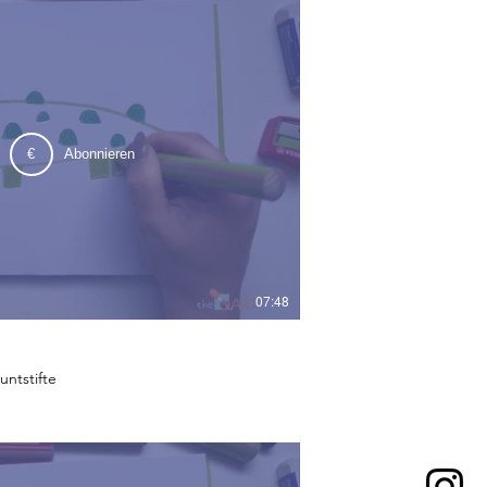
€
Abonnieren
07:48
untstifte