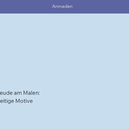
Anmeden
reude am Malen:
seitige Motive