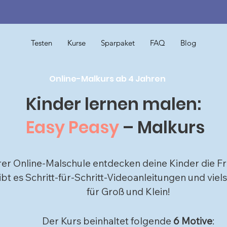
Testen
Kurse
Sparpaket
FAQ
Blog
Online-Malkurs ab 4 Jahren
Kinder lernen malen:
Easy Peasy
– Malkurs
er Online-Malschule e
ntdecken deine Kinder die F
ibt es Schritt-für-Schritt-Videoanleitungen und viel
für Groß und Klein!
Der Kurs beinhaltet folgende
6 Motive
: