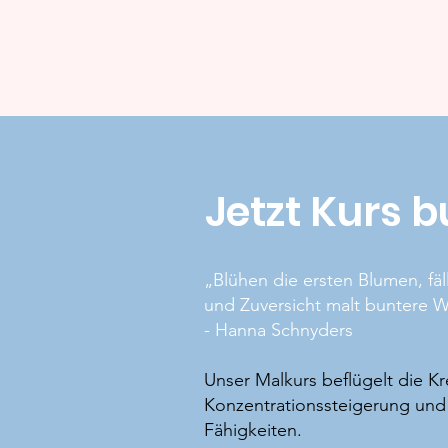
Jetzt Kurs 
„Blühen die ersten Blumen, fäll
und Zuversicht malt buntere W
- Hanna Schnyders
Unser Malkurs beflügelt die Krea
Konzentrationssteigerung und 
Fähigkeiten.