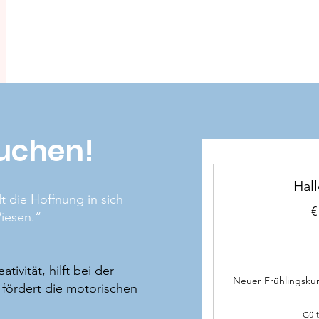
buchen!
Hall
t die Hoffnung in sich
€
iesen.“
tivität, hilft bei der
Neuer Frühlingskur
fördert die motorischen
Gült