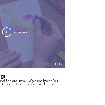
€
Abonnieren
23:07
ng!
t und Radiergummi - Wachsmalkreide Wir
Himmel mit einer großen Wolke und
 erzähle euch außerdem, wie dieses