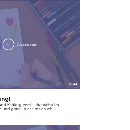
€
Abonnieren
16:44
ing!
 und Radiergummi - Buntstifte Im
n und genau diese malen wir