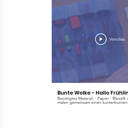
Vorschau
Bunte Wolke - Hallo Frühli
Benötigtes Material: - Papier - Bleistif
malen gemeinsam einen kunterbunten 
einem wunderschönen Regenbogen. Ich
Farbenspiel am Himmel entsteht.