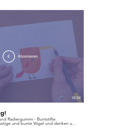
€
Abonnieren
16:34
ng!
t und Radiergummi - Buntstifte
lustige und bunte Vögel und denken uns
rühling zwitschern.