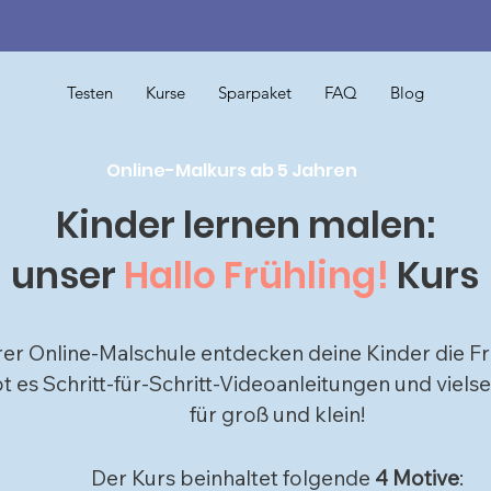
Testen
Kurse
Sparpaket
FAQ
Blog
Online-Malkurs ab 5 Jahren
Kinder lernen malen:
unser
Hallo Frühling!
Kurs
er Online-Malschule e
ntdecken deine Kinder die F
bt es Schritt-für-Schritt-Videoanleitungen und viels
für groß und klein!
Der Kurs beinhaltet folgende
4
Motive
: