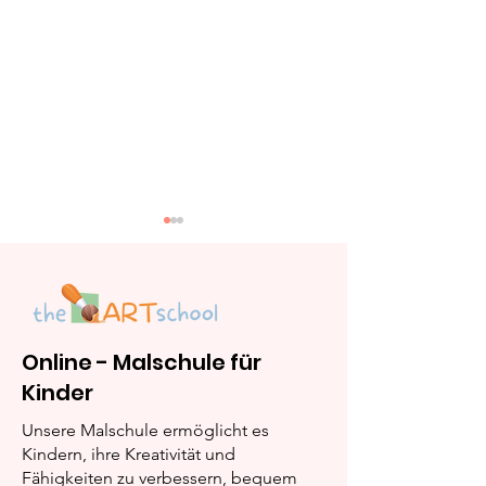
Online - Malschule für
Kinder
Frosch: Schritt-für-
Kerze: Schritt
Schritt Malanleitung
Schritt Malan
Unsere Malschule ermöglicht es
Kindern, ihre Kreativität und
Fähigkeiten zu verbessern, bequem