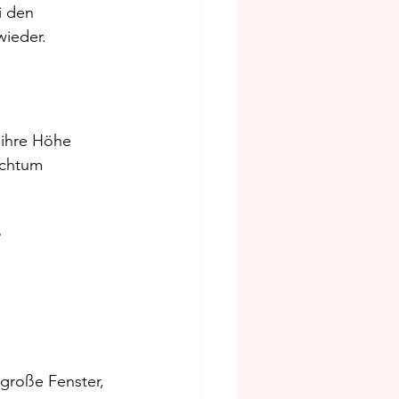
i den 
wieder.
 ihre Höhe 
ichtum 
 
große Fenster, 