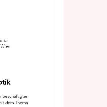
renz
 Wien
otik
r beschäftigten 
 mit dem Thema 