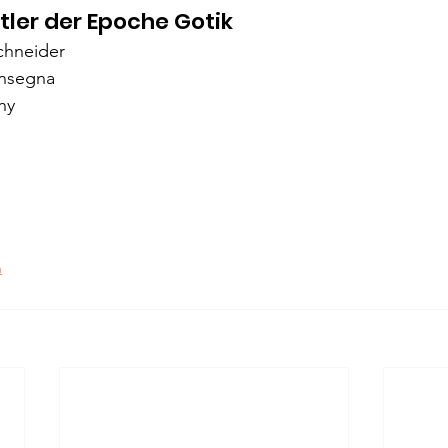
ler der Epoche Gotik
chneider
insegna
hy
m