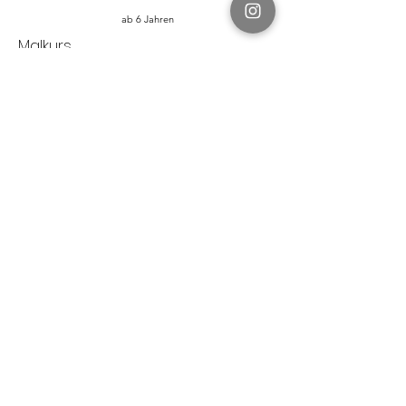
ab 6 Jahren
Malkurs
Märchenwelt
10 Videos
5 Stunden Malspaß
Buntstifte und Aquarellfarben
4 Monate Zugang
Mehr Details