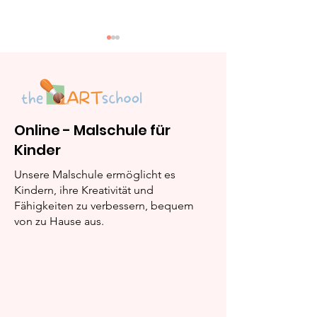
Online - Malschule für
Kinder
Schultasche malen –
So malst du e
Fakten & Schritt-für-
Pinsel – Fakte
Unsere Malschule ermöglicht es
Schritt-Anleitung
Schritt-für-Sc
Kindern, ihre Kreativität und
Fähigkeiten zu verbessern, bequem
Anleitung
von zu Hause aus.