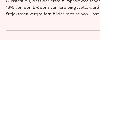
Anleitung
Wusstest du, dass der erste Filmprojektor schon
1895 von den Brüdern Lumière eingesetzt wurde?
Projektoren vergrößern Bilder mithilfe von Linsen,
und moderne Beamer arbeiten oft mit LED- oder
Laserlicht, um besonders helle Projektionen zu
ermöglichen. In unserer 8-Schritte-Anleitung
zeigen wir dir, wie du einen Projektor mit
Lichtstrahl und vielen Details malen kannst – ideal
für kleine Künstler!