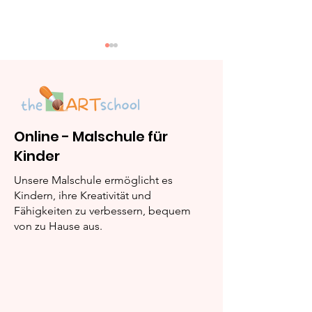
Online - Malschule für
Kinder
Halloween-Katzen –
Schaurig-sch
Ausmalspaß mit
Halloween-Mo
Unsere Malschule ermöglicht es
Hexenhut
Kreativität tri
Kindern, ihre Kreativität und
Fähigkeiten zu verbessern, bequem
Gruselspaß
von zu Hause aus.