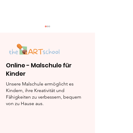
Online - Malschule für
Kinder
Leuchtturm: Schritt-
Baum: Schritt
für-Schritt
Schritt Malein
Unsere Malschule ermöglicht es
Maleinleitung
Kindern, ihre Kreativität und
Fähigkeiten zu verbessern, bequem
von zu Hause aus.