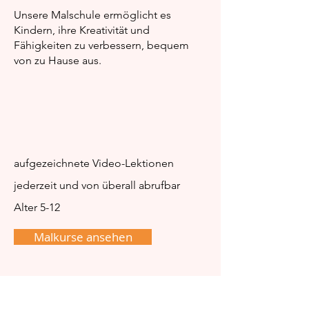
und Aquarell-Farben:
richtigen?
Unsere Malschule ermöglicht es
Wo liegt eigentlich
Kindern, ihre Kreativität und
Fähigkeiten zu verbessern, bequem
der Unterschied?
von zu Hause aus.
aufgezeichnete Video-Lektionen
jederzeit und von überall abrufbar
Alter 5-12
Malkurse ansehen