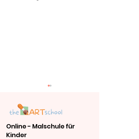
Online - Malschule für
Kinder
Kinder-Wasserfarben
Welche Stifte 