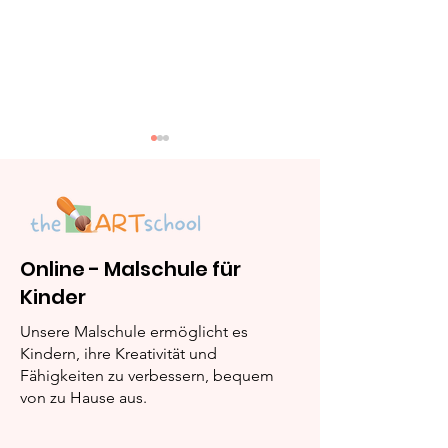
Online - Malschule für
Kinder
Acrylmarker: Sind
Malen wie die 
Posca und Edding
Die besten Or
Unsere Malschule ermöglicht es
Acrylmarker ihr Geld
Malutensilien 
Kindern, ihre Kreativität und
Fähigkeiten zu verbessern, bequem
wert?
Kind zu kaufe
von zu Hause aus.