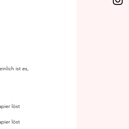
nlich ist es, 
pier löst
pier löst