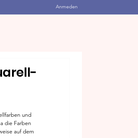
Anmeden
arell-
ellfarben und 
da die Farben 
weise auf dem 