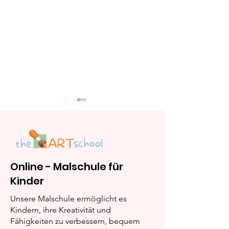
Online - Malschule für
Kinder
Acrylmarker: Sind
Marker vs. Filz
Posca und Edding
Die Unterschi
Unsere Malschule ermöglicht es
Acrylmarker ihr Geld
Überblick
Kindern, ihre Kreativität und
Fähigkeiten zu verbessern, bequem
wert?