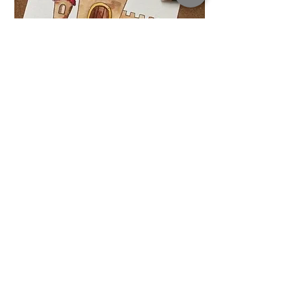
ab 6 Jahren
Malkurs
Märchenwelt
10 Videos
5 Stunden Malspaß
Buntstifte und Aquarellfarben
4 Monate Zugang
Mehr Details