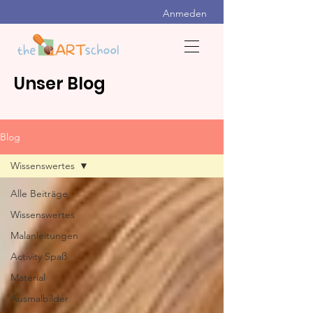
Anmeden
Unser Blog
Blog
Wissenswertes
Alle Beiträge
Wissenswertes
Malanleitungen
Activity Spaß
Material
Ausmalbilder