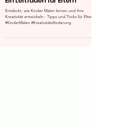
Wie Kinder Malen Lernen -
Ein Leitfaden für Eltern
Entdeckt, wie Kinder Malen lernen und ihre
Kreativität entwickeln - Tipps und Tricks für Eltern.
#KinderMalen #Kreativitätsförderung